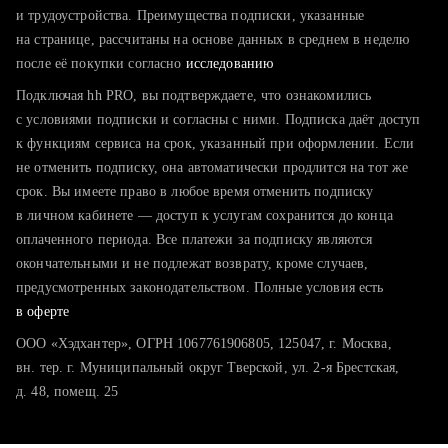
тратите много времени на поиск и вручную поднимаете
и трудоустройства. Преимущества подписки, указанные
резюме
на странице, рассчитаны на основе данных в среднем в неделю
после её покупки согласно
хотите сравнить себя с конкурентами и оценить шансы
исследованию
Подключая hh PRO, вы подтверждаете, что ознакомились
с условиями подписки и согласны с ними. Подписка даёт доступ
к функциям сервиса на срок, указанный при оформлении. Если
не отменить подписку, она автоматически продлится на тот же
срок. Вы имеете право в любое время отменить подписку
в личном кабинете — доступ к услугам сохранится до конца
оплаченного периода. Все платежи за подписку являются
окончательными и не подлежат возврату, кроме случаев,
предусмотренных законодательством. Полные условия есть
в оферте
ООО «Хэдхантер», ОГРН 1067761906805, 125047, г. Москва,
вн. тер. г. Муниципальный округ Тверской, ул. 2-я Брестская,
д. 48, помещ. 25