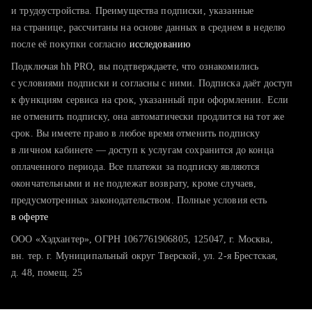
тратите много времени на поиск и вручную поднимаете
и трудоустройства. Преимущества подписки, указанные
резюме
на странице, рассчитаны на основе данных в среднем в неделю
после её покупки согласно
хотите сравнить себя с конкурентами и оценить шансы
исследованию
Подключая hh PRO, вы подтверждаете, что ознакомились
с условиями подписки и согласны с ними. Подписка даёт доступ
к функциям сервиса на срок, указанный при оформлении. Если
не отменить подписку, она автоматически продлится на тот же
срок. Вы имеете право в любое время отменить подписку
в личном кабинете — доступ к услугам сохранится до конца
оплаченного периода. Все платежи за подписку являются
окончательными и не подлежат возврату, кроме случаев,
предусмотренных законодательством. Полные условия есть
в оферте
ООО «Хэдхантер», ОГРН 1067761906805, 125047, г. Москва,
вн. тер. г. Муниципальный округ Тверской, ул. 2-я Брестская,
д. 48, помещ. 25