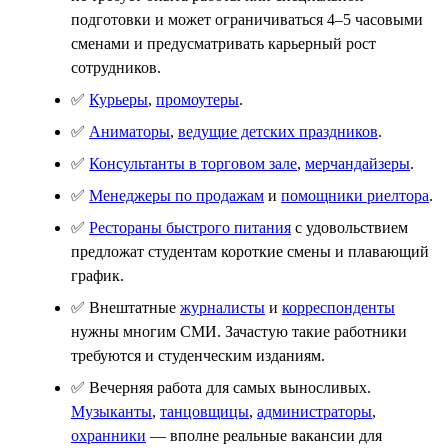
подготовки и может ограничиваться 4–5 часовыми
сменами и предусматривать карьерный рост
сотрудников.
✅
Курьеры
,
промоутеры
.
✅
Аниматоры
,
ведущие детских праздников
.
✅
Консультанты в торговом зале
,
мерчандайзеры
.
✅
Менеджеры по продажам
и
помощники риелтора
.
✅
Рестораны быстрого питания
с удовольствием
предложат студентам короткие смены и плавающий
график.
✅ Внештатные
журналисты
и
корреспонденты
нужны многим СМИ. Зачастую такие работники
требуются и студенческим изданиям.
✅ Вечерняя работа для самых выносливых.
Музыканты
,
танцовщицы
,
администраторы
,
охранники
— вполне реальные вакансии для