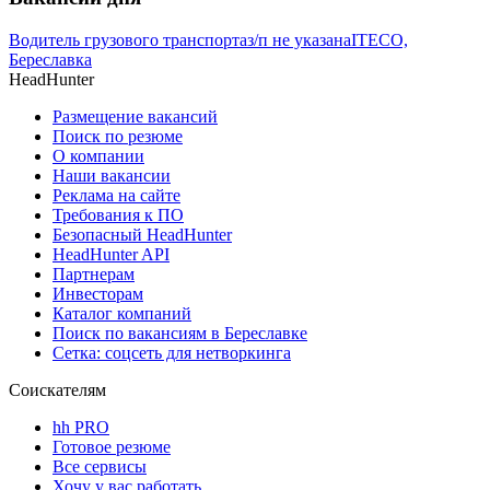
Водитель грузового транспорта
з/п не указана
ITECO,
Береславка
HeadHunter
Размещение вакансий
Поиск по резюме
О компании
Наши вакансии
Реклама на сайте
Требования к ПО
Безопасный HeadHunter
HeadHunter API
Партнерам
Инвесторам
Каталог компаний
Поиск по вакансиям в Береславке
Сетка: соцсеть для нетворкинга
Соискателям
hh PRO
Готовое резюме
Все сервисы
Хочу у вас работать