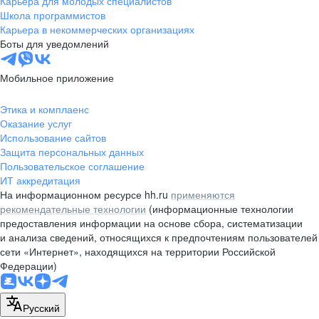
Карьера для молодых специалистов
pr@nsk.hh.ru
Школа программистов
Карьера в некоммерческих организациях
Минск
Боты для уведомлений
пр-т Дзержинского, д. 57,
10 этаж, помещение 45-1
Мобильное приложение
+375 (17)
336-03-02
Этика и комплаенс
pr@rabota.by
Оказание услуг
Использование сайтов
Алматы
Защита персональных данных
Пользовательское соглашение
пр. Абая, д. 151, БЦ Алатау,
ИТ аккредитация
12 этаж, офис 1209
На информационном ресурсе hh.ru
применяются
+7 727 232-13-13
рекомендательные технологии
(информационные технологии
pr@headhunter.com.kz
предоставления информации на основе сбора, систематизации
и анализа сведений, относящихся к предпочтениям пользователей
сети «Интернет», находящихся на территории Российской
Федерации)
Русский