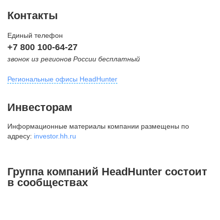
Контакты
Единый телефон
+7 800 100-64-27
звонок из регионов России бесплатный
Региональные офисы HeadHunter
Москва
Инвесторам
внутригородская территория
Информационные материалы компании размещены по
Муниципальный округ Тверской,
адресу:
investor.hh.ru
2-я Брестская ул., д. 48,
помещение 25
+7 495 974-64-27
Группа компаний HeadHunter состоит
+7 495 980-64-27
в сообществах
+7 495 134-92-24
press@hh.ru