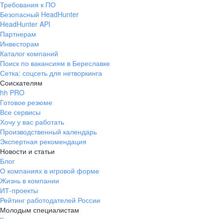
Требования к ПО
pr@ural.hh.ru
Безопасный HeadHunter
HeadHunter API
Краснодар
Партнерам
Инвесторам
ул. Янковского, д. 169, 7 этаж,
Каталог компаний
706 каб.
Поиск по вакансиям в Береславке
+7 861 205-55-57
Сетка: соцсеть для нетворкинга
pr@krd.hh.ru
Соискателям
hh PRO
Готовое резюме
Владивосток
Все сервисы
пер. Ланинский д. 4, офис 3.4
Хочу у вас работать
Производственный календарь
+7 423 202-33-28
Экспертная рекомендация
pr@dv.hh.ru
Новости и статьи
Блог
Новосибирск
О компаниях в игровой форме
Жизнь в компании
ул. Большевистская, д. 35,
ИТ-проекты
помещение 21
Рейтинг работодателей России
+7 383 207-94-64
Молодым специалистам