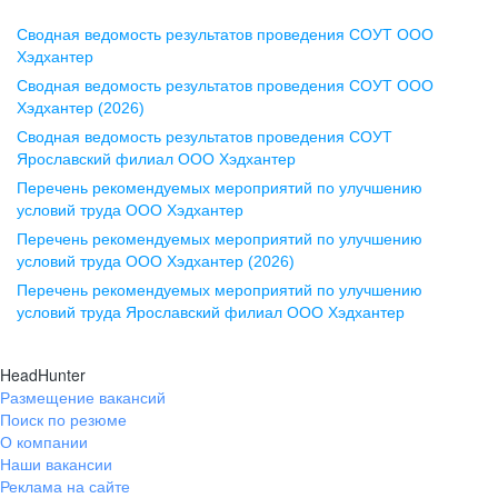
Сводная ведомость результатов проведения СОУТ ООО
Воронеж
Хэдхантер
Сводная ведомость результатов проведения СОУТ ООО
ул. Комиссаржевской, д. 10,
Хэдхантер (2026)
офис 1212
Сводная ведомость результатов проведения СОУТ
+7 473 280-05-05
Ярославский филиал ООО Хэдхантер
pr@vrn.hh.ru
Перечень рекомендуемых мероприятий по улучшению
условий труда ООО Хэдхантер
Казань
Перечень рекомендуемых мероприятий по улучшению
ул. Спартаковская, д. 2А, этаж 3,
условий труда ООО Хэдхантер (2026)
помещение 15
Перечень рекомендуемых мероприятий по улучшению
условий труда Ярославский филиал ООО Хэдхантер
+7 843 212-12-50
pr@kzn.hh.ru
HeadHunter
Размещение вакансий
Екатеринбург
Поиск по резюме
ул. Боевых Дружин, стр. 20,
О компании
5 этаж, офис 505, 521
Наши вакансии
Реклама на сайте
+7 343 226-79-99