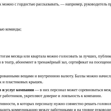
х можно с гордостью рассказывать, — например, руководитель п
тью команды;
огам месяца или квартала можно голосовать за лучших, публик
 в театр, абонемент в тренажёрный зал, сертификат на посещени
ированными вещами и внутреннюю валюту. Баллы можно начисля
ек и пластиковых крышек.
 и услуг компании
— в них персонал может соревноваться меж
 работников, укрепляют доверие и лояльность к компании.
тивности, в которых персоналу нужно совместно решать голово
аладить коммуникацию между работниками и на уровне руковод