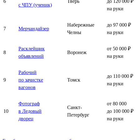
6
Тверь
до 120 000 ₽
с ЧПУ (ученик)
на руки
Набережные
до 97 000 ₽
7
Мерчандайзер
Челны
на руки
Расклейщик
от 50 000 ₽
8
Воронеж
объявлений
на руки
Рабочий
до 110 000 ₽
9
по зачистке
Томск
на руки
вагонов
Фотограф
от 80 000
Санкт-
10
в Ледовый
до 100 000 ₽
Петербург
дворец
на руки