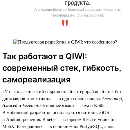
продукта.
Александр Десятов, team lead в продукте «Выплаты
таксопаркам», iOS-разработчик
Так работают в QIWI:
современный стек, гибкость,
самореализация
«У нас классический современный энтерпрайзный стек без
динозавров и экзотики», — в один голос говорят
Александр,
Алексей
и
Евгений.
Основные языки — Java и Kotlin.
В мобильной разработке используются нативные iOS-
и Android-решения. В вебе — «старый» React и «новый»
MobX. Базы данных — в основном на PostgreSQL, а для