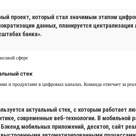
ный проект, который стал значимым этапом цифр
емократизации данных, планируется централизаци
сштабах банка».
альный стек
висами и продуктами в цифровых каналах. Команда отвечает за р
льзуется актуальный стек, с которым работает лю
алитике, современные веб-технологии. В мобильной
on. Бэкенд мобильных приложений, десктоп, сайт р
 с выстроенными автоматизированными процессами 