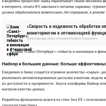
Ежедневно процессинг банка обрабатывает свыше миллиона фи
в интернете, оплата КУ, школьного питания, парковки, турник
должна обрабатываться моментально, без перерывов, в режиме 
«Скорость и надежность обработки о
мониторингом и оптимизацией функци
Инна Павлова, Head of Payment Systems Department
Hadoop и большие данные: больше эффективны
Ежедневно в банке создается огромное количество «сырых» д
реализовать автоматизированные рассылки клиентам, модели м
их доступности и прозрачности. Запуск платформы Hadoop позв
контроля качества данных.
Разработка функционала ведется на стеке Java EE с использов
специалистами банка.