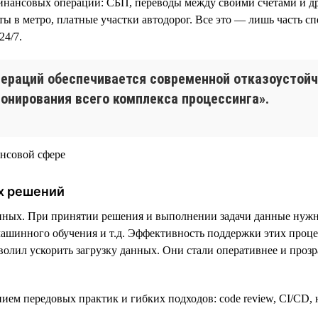
нансовых операций: СБП, переводы между своими счетами и др
еты в метро, платные участки автодорог. Все это — лишь часть 
24/7.
пераций обеспечивается современной отказоустой
онирования всего комплекса процессинга».
х решений
анных. При принятии решения и выполнении задачи данные нужн
ашинного обучения и т.д. Эффективность поддержки этих процес
олил ускорить загрузку данных. Они стали оперативнее и прозр
анием передовых практик и гибких подходов: code review, CI/CD