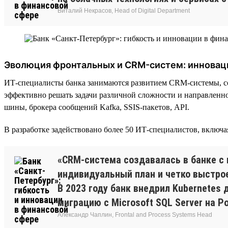
Виталий Некрасов, Head of Digital Department
Эволюция фронтальных и CRM-систем: инновац
ИТ-специалисты банка занимаются развитием CRM-системы, с
эффективно решать задачи различной сложности и направленно
шины, брокера сообщений Kafka, SSIS-пакетов, API.
В разработке задействовано более 50 ИТ-специалистов, включ
«CRM-система создавалась в банке с 
индивидуальный план и четко выстро
В 2023 году банк внедрил Kubernetes
миграцию с Microsoft SQL Server на P
Александр Чаплин, Frontal and Process Systems Head