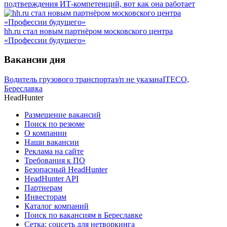
подтверждения ИТ-компетенций, вот как она работает
hh.ru стал новым партнёром московского центра
«Профессии будущего»
Вакансии дня
Водитель грузового транспорта
з/п не указана
ITECO,
Береславка
HeadHunter
Размещение вакансий
Поиск по резюме
О компании
Наши вакансии
Реклама на сайте
Требования к ПО
Безопасный HeadHunter
HeadHunter API
Партнерам
Инвесторам
Каталог компаний
Поиск по вакансиям в Береславке
Сетка: соцсеть для нетворкинга