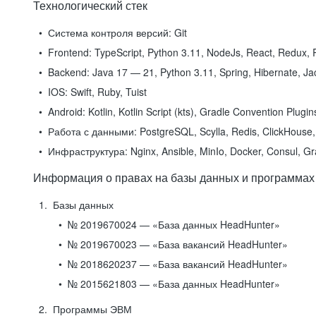
Технологический стек
Система контроля версий:
Git
Frontend:
TypeScript, Python 3.11, NodeJs, React, Redux, R
Backend:
Java 17 — 21, Python 3.11, Spring, Hibernate, Jac
IOS:
Swift, Ruby, Tuist
Android:
Kotlin, Kotlin Script (kts), Gradle Convention Plugi
Работа с данными:
PostgreSQL, Scylla, Redis, ClickHouse, 
Инфраструктура:
Nginx, Ansible, MinIo, Docker, Consul, G
Информация о правах на базы данных и программах
Базы данных
№ 2019670024 — «База данных HeadHunter»
№ 2019670023 — «База вакансий HeadHunter»
№ 2018620237 — «База вакансий HeadHunter»
№ 2015621803 — «База данных HeadHunter»
Программы ЭВМ