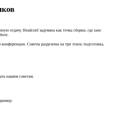
иков
ю отдачу. Headсonf задумана как точка сборки, где хаос
боте.
конференции. Советы разделены на три этапа: подготовка,
вать нашим советам.
пример: