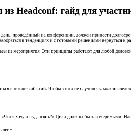
 из Headсonf: гайд для участн
ень, проведённый на конференции, должен принести долгосрочну
азобраться в тенденциях и с готовыми решениями вернуться к ра
зы из мероприятия. Эти принципы работают для любой деловой 
яться в потоке событий. Чтобы этого не случилось, можно следо
: «Что я хочу оттуда взять?» Цели должны быть измеримыми. На
аслей»