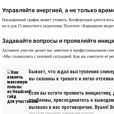
Управляйте энергией, а не только вре
Насыщенный график может утомить. Конференция длится весь д
но и для 15-минутного уединения. Посетите «Карьерную медита
Задавайте вопросы и проявляйте иниц
Активное участие делает вас заметнее в профессиональном соо
«Мы столкнулись с похожей ситуацией. Как вы советуете её р
Бывает, что ждал выступления спикера
вы склонны к тревоге и легко отсеив
Если вы хотите проявить инициативу,
проблемы, присоединитесь к выводам,
вызвало в вас противоречие. Вуаля! 
Анастасия Шершнева, клинический психолог