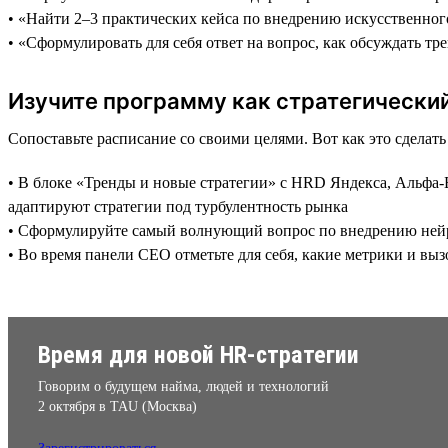
• «Найти 2–3 практических кейса по внедрению искусственног
• «Сформулировать для себя ответ на вопрос, как обсуждать тр
Изучите программу как стратегически
Сопоставьте расписание со своими целями. Вот как это сделат
• В блоке «Тренды и новые стратегии» с HRD Яндекса, Альфа-Б
адаптируют стратегии под турбулентность рынка
• Сформулируйте самый волнующий вопрос по внедрению нейрос
• Во время панели CEO отметьте для себя, какие метрики и в
Время для новой HR-стратегии
Говорим о будущем найма, людей и технологий
2 октября в TAU (Москва)