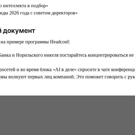
о интеллекта в подбор»
енды 2026 года с советом директоров»
й документ
ь на примере программы Headсonf:
анка и Норильского никеля постарайтесь концентрироваться не 
етей и во время блока «AI в деле» спросите в чате конференци
ызовы волнуют первых лиц компаний. Это поможет говорить с ру