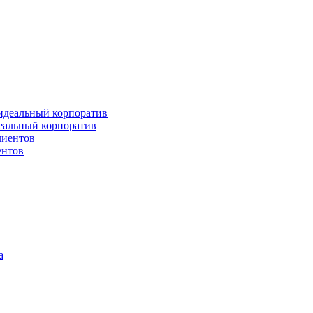
деальный корпоратив
ентов
а