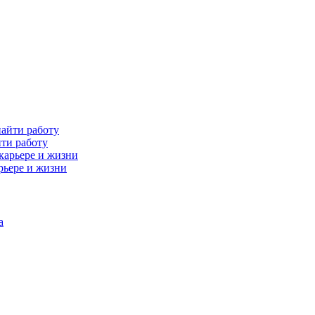
йти работу
рьере и жизни
а