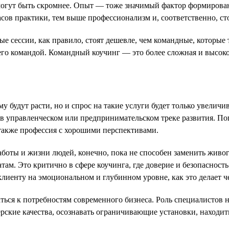
могут быть скромнее. Опыт — тоже значимый фактор формирован
асов практики, тем выше профессионализм и, соответственно, ст
ые сессии, как правило, стоят дешевле, чем командные, котор
 его командой. Командный коучинг — это более сложная и высок
 будут расти, но и спрос на такие услуги будет только увеличи
ся в управленческом или предпринимательском треке развития. 
также профессия с хорошими перспективами.
боты и жизни людей, конечно, пока не способен заменить живог
атам. Это критично в сфере коучинга, где доверие и безопаснос
лиенту на эмоциональном и глубинном уровне, как это делает ч
аться к потребностям современного бизнеса. Роль специалистов
рские качества, осознавать ограничивающие установки, находить