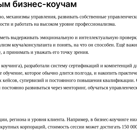
ым бизнес-коучам
о, механизмы управления, развивать собственные управленчески
сти и работать на высоком уровне профессионализма.
еть выдерживать эмоциональную и интеллектуальную проверку 
лизм коуча/консультанта и понять, на что он способен. Ещё ва
 а принимать и уважать его точку зрения.
 коучинга), разработали систему сертификаций и компетенций 
обучение, которое обычно длится полгода, и накопить практиче
х кейсов, супервизий и постоянного повышения квалификации. 
ы постоянно развиваться через менторинг, обучаться управленче
ии, региона и уровня клиента. Например, в бизнес-коучинге ниж
крупных корпораций, стоимость сессии может достигать 150 000 