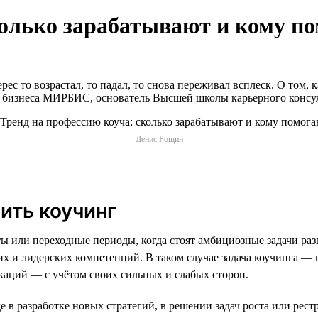
колько зарабатывают и кому п
ес то возрастал, то падал, то снова переживал всплеск. О том, 
изнеса МИРБИС, основатель Высшей школы карьерного консуль
Денис Рощин
ить коучинг
 или переходные периоды, когда стоят амбициозные задачи разв
ких и лидерских компетенций. В таком случае задача коучинга — 
каций — с учётом своих сильных и слабых сторон.
 в разработке новых стратегий, в решении задач роста или рес