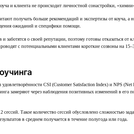
коуча и клиента не происходит личностной сонастройки, «химии
ают получать больше рекомендаций и экспертизы от коуча, а не
падения ожиданий и специфики помощи.
заботятся о своей репутации, поэтому готовы отказаться от кл
проводят с потенциальными клиентами короткие созвоны на 15–3
оучинга
удовлетворённости CSI (Customer Satisfaction Index) и NPS (Ne
инга замеряют через наблюдения позитивных изменений в его по
2 сессий. Такое количество сессий обусловлено сложностью зад
езультатов в среднем получается в течение полугода или года.