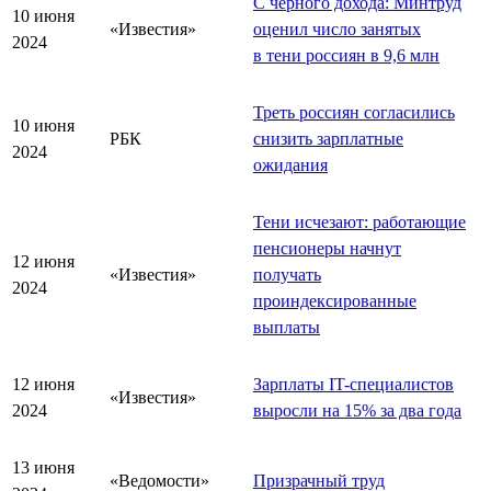
С чёрного дохода: Минтруд
10 июня
«Известия»
оценил число занятых
2024
в тени россиян в 9,6 млн
Треть россиян согласились
10 июня
РБК
снизить зарплатные
2024
ожидания
Тени исчезают: работающие
пенсионеры начнут
12 июня
«Известия»
получать
2024
проиндексированные
выплаты
12 июня
Зарплаты IT-специалистов
«Известия»
2024
выросли на 15% за два года
13 июня
«Ведомости»
Призрачный труд