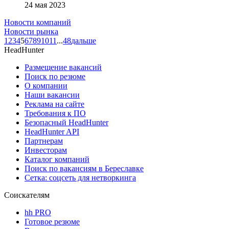
24 мая 2023
Новости компаний
Новости рынка
1
2
3
4
5
6
7
8
9
10
11
...
48
дальше
HeadHunter
Размещение вакансий
Поиск по резюме
О компании
Наши вакансии
Реклама на сайте
Требования к ПО
Безопасный HeadHunter
HeadHunter API
Партнерам
Инвесторам
Каталог компаний
Поиск по вакансиям в Береславке
Сетка: соцсеть для нетворкинга
Соискателям
hh PRO
Готовое резюме