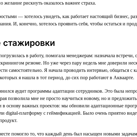
о желание рискнуть оказалось важнее страха.
стыми — хотелось увидеть, как работает настоящий бизнес, раз
ания. И, конечно, хотелось проявить себя, чтобы остаться и про
е стажировки
погрузилась в работу, помогала менеджерам: назначала встречи,
скринингом резюме. Но уже через пару недель мне доверили нес
сти самостоятельно. Я начала проводить интервью, общаться с 
 которых я нашла в тот период, до сих пор работают в Акваарте.
мнился аудит программы адаптации сотрудников. Это была непро
орая позволила мне не просто научиться новому, но и предложит
ли в основу важных проектов: мы обновили адаптационные прог
ли digital-платформу с геймификацией. Было очень приятно виде
продукт.
месте помогло то, что каждый день был насыщен новыми задача