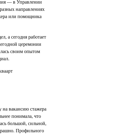
ния — в Управлении
 разных направлениях
ажера или помощника
л, а сегодня работает
жегодной церемонии
илась своим опытом
циал.
у на вакансию стажера
льнее понимала, что
ась большой, сильной,
страшно. Профильного