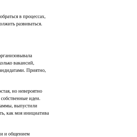
обраться в процессах,
должить развиваться.
 организовывала
колько вакансий,
кандидатами. Приятно,
стая, но невероятно
ь собственные идеи.
раммы, выпустили
ть, как моя инициатива
ми и общением