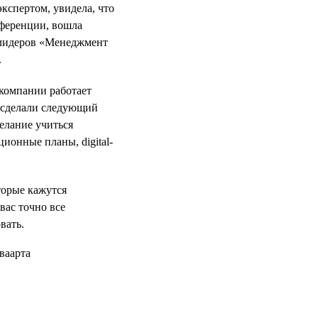
кспертом, увидела, что
нференции, вошла
 лидеров «Менеджмент
.
 компании работает
е сделали следующий
желание учиться
ционные планы, digital-
оторые кажутся
вас точно все
вать.