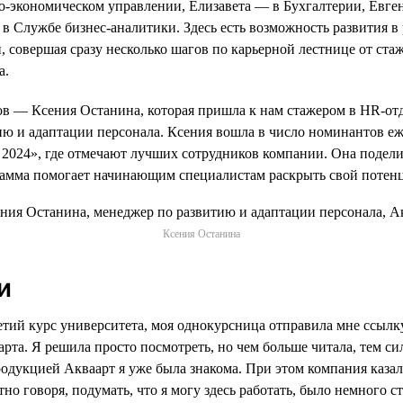
-экономическом управлении, Елизавета — в Бухгалтерии, Евге
в Службе бизнес-аналитики. Здесь есть возможность развития в
, совершая сразу несколько шагов по карьерной лестнице от ст
а.
в — Ксения Останина, которая пришла к нам стажером в HR-отде
ию и адаптации персонала. Ксения вошла в число номинантов е
2024», где отмечают лучших сотрудников компании. Она подел
грамма помогает начинающим специалистам раскрыть свой потен
Ксения Останина
и
ретий курс университета, моя однокурсница отправила мне ссылк
рта. Я решила просто посмотреть, но чем больше читала, тем си
родукцией Акваарт я уже была знакома. При этом компания казал
тно говоря, подумать, что я могу здесь работать, было немного 