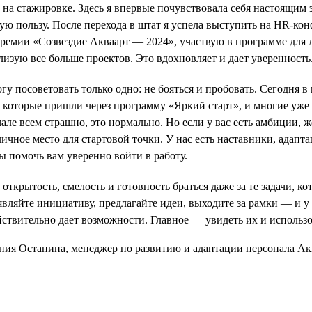
 на стажировке. Здесь я впервые почувствовала себя настоящим э
ую пользу. После перехода в штат я успела выступить на HR-ко
премии «Созвездие Акваарт — 2024», участвую в программе для
лизую все больше проектов. Это вдохновляет и дает уверенность
у посоветовать только одно: не бояться и пробовать. Сегодня в
, которые пришли через программу «Яркий старт», и многие уж
ачале всем страшно, это нормально. Но если у вас есть амбиции, 
ичное место для стартовой точки. У нас есть наставники, адапта
ы помочь вам уверенно войти в работу.
открытость, смелость и готовность браться даже за те задачи, к
ляйте инициативу, предлагайте идеи, выходите за рамки — и у 
йствительно дает возможности. Главное — увидеть их и использо