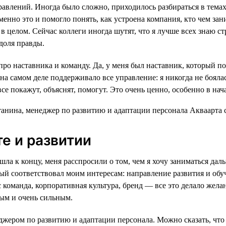
равлений. Иногда было сложно, приходилось разбираться в темах
енно это и помогло понять, как устроена компания, кто чем зан
в целом. Сейчас коллеги иногда шутят, что я лучше всех знаю ст
 доля правды.
про наставника и команду. Да, у меня был наставник, который по
на самом деле поддерживало все управление: я никогда не бояла
все покажут, объяснят, помогут. Это очень ценно, особенно в нач
те и развитии
шла к концу, меня расспросили о том, чем я хочу заниматься дал
рый соответствовал моим интересам: направление развития и обу
оманда, корпоративная культура, бренд — все это делало желан
ым и очень сильным.
джером по развитию и адаптации персонала. Можно сказать, что