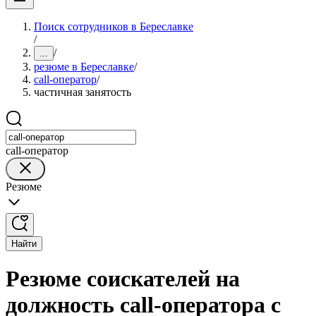
Поиск сотрудников в Береславке
/
/
...
резюме в Береславке
/
call-оператор
/
частичная занятость
call-оператор
Резюме
Найти
Резюме соискателей на
должность call-оператора с