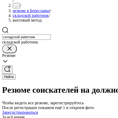
/
/
...
резюме в Береславке
/
складской работник
/
вахтовый метод
складской работник
Резюме
Найти
Резюме соискателей на должно
Чтобы видеть все резюме, зарегистрируйтесь
После регистрации покажем ещё 1 и откроем фото
Зарегистрироваться
За всё время