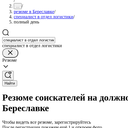
/
/
...
резюме в Береславке
/
специалист в отдел логистики
/
полный день
специалист в отдел логистики
Резюме
Найти
Резюме соискателей на должно
Береславке
Чтобы видеть все резюме, зарегистрируйтесь
После регистрации покажем ещё 1 и откроем фото