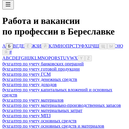
Работа и вакансии
по профессии в Береславке
А
В
Г
Д
Е
Ж
З
И
К
Л
М
Н
О
П
Р
С
Т
У
Ф
Х
Ц
Ч
Ш
Э
Ю
Б
Ё
Й
Щ
Ы
#
Я
A
B
C
D
E
F
G
H
I
J
K
L
M
N
O
P
Q
R
S
T
U
V
W
X
Y
Z
бухгалтер по учету банковских операций
бухгалтер по учету готовой продукции
бухгалтер по учету ГСМ
бухгалтер по учету денежных средств
бухгалтер по учету доходов
бухгалтер по учету капитальных вложений и основных
средств
бухгалтер по учету материалов
бухгалтер по учету материально-производственных запасов
бухгалтер по учету материальных затрат
бухгалтер по учету МПЗ
бухгалтер по учету основных средств
бухгалтер по учету основных средств и материалов