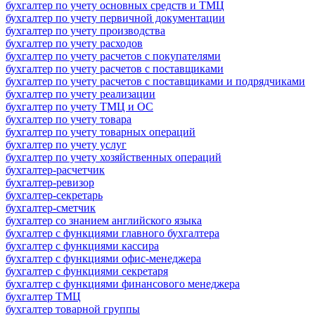
бухгалтер по учету основных средств и ТМЦ
бухгалтер по учету первичной документации
бухгалтер по учету производства
бухгалтер по учету расходов
бухгалтер по учету расчетов с покупателями
бухгалтер по учету расчетов с поставщиками
бухгалтер по учету расчетов с поставщиками и подрядчиками
бухгалтер по учету реализации
бухгалтер по учету ТМЦ и ОС
бухгалтер по учету товара
бухгалтер по учету товарных операций
бухгалтер по учету услуг
бухгалтер по учету хозяйственных операций
бухгалтер-расчетчик
бухгалтер-ревизор
бухгалтер-секретарь
бухгалтер-сметчик
бухгалтер со знанием английского языка
бухгалтер с функциями главного бухгалтера
бухгалтер с функциями кассира
бухгалтер с функциями офис-менеджера
бухгалтер с функциями секретаря
бухгалтер с функциями финансового менеджера
бухгалтер ТМЦ
бухгалтер товарной группы