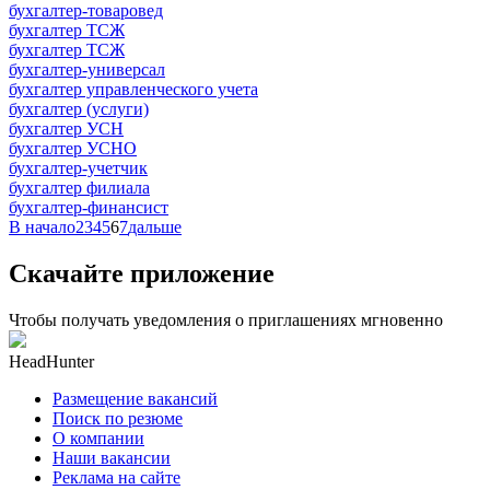
бухгалтер-товаровед
бухгалтер ТСЖ
бухгалтер ТСЖ
бухгалтер-универсал
бухгалтер управленческого учета
бухгалтер (услуги)
бухгалтер УСН
бухгалтер УСНО
бухгалтер-учетчик
бухгалтер филиала
бухгалтер-финансист
В начало
2
3
4
5
6
7
дальше
Скачайте приложение
Чтобы получать уведомления о приглашениях мгновенно
HeadHunter
Размещение вакансий
Поиск по резюме
О компании
Наши вакансии
Реклама на сайте