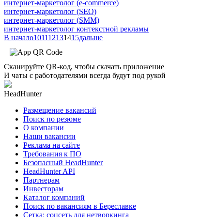
интернет-маркетолог (e-commerce)
интернет-маркетолог (SEO)
интернет-маркетолог (SMM)
интернет-маркетолог контекстной рекламы
В начало
10
11
12
13
14
15
дальше
Сканируйте QR-код, чтобы скачать приложение
И чаты с работодателями всегда будут под рукой
HeadHunter
Размещение вакансий
Поиск по резюме
О компании
Наши вакансии
Реклама на сайте
Требования к ПО
Безопасный HeadHunter
HeadHunter API
Партнерам
Инвесторам
Каталог компаний
Поиск по вакансиям в Береславке
Сетка: соцсеть для нетворкинга