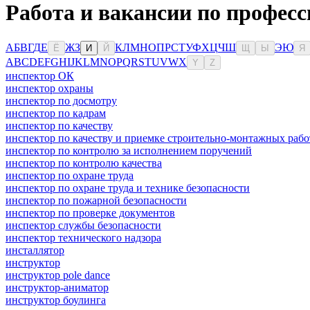
Работа и вакансии по професс
А
Б
В
Г
Д
Е
Ж
З
К
Л
М
Н
О
П
Р
С
Т
У
Ф
Х
Ц
Ч
Ш
Э
Ю
Ё
И
Й
Щ
Ы
Я
A
B
C
D
E
F
G
H
I
J
K
L
M
N
O
P
Q
R
S
T
U
V
W
X
Y
Z
инспектор ОК
инспектор охраны
инспектор по досмотру
инспектор по кадрам
инспектор по качеству
инспектор по качеству и приемке строительно-монтажных рабо
инспектор по контролю за исполнением поручений
инспектор по контролю качества
инспектор по охране труда
инспектор по охране труда и технике безопасности
инспектор по пожарной безопасности
инспектор по проверке документов
инспектор службы безопасности
инспектор технического надзора
инсталлятор
инструктор
инструктор pole dance
инструктор-аниматор
инструктор боулинга