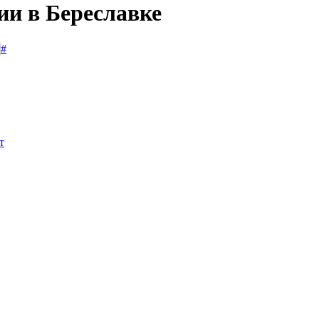
ии в Береславке
#
т