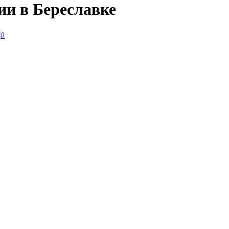
ии в Береславке
#