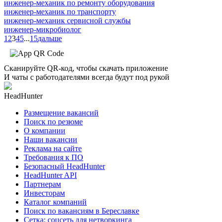
инженер-механик по ремонту оборудования
инженер-механик по транспорту
инженер-механик сервисной службы
инженер-микробиолог
1
2
3
4
5
...
15
дальше
Сканируйте QR-код, чтобы скачать приложение
И чаты с работодателями всегда будут под рукой
HeadHunter
Размещение вакансий
Поиск по резюме
О компании
Наши вакансии
Реклама на сайте
Требования к ПО
Безопасный HeadHunter
HeadHunter API
Партнерам
Инвесторам
Каталог компаний
Поиск по вакансиям в Береславке
Сетка: соцсеть для нетворкинга