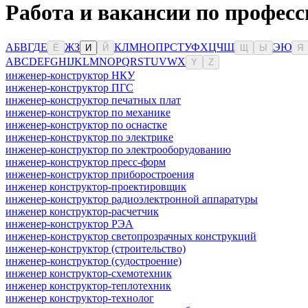
Работа и вакансии по професс
А
Б
В
Г
Д
Е
Ж
З
К
Л
М
Н
О
П
Р
С
Т
У
Ф
Х
Ц
Ч
Ш
Э
Ю
Ё
И
Й
Щ
Ы
Я
A
B
C
D
E
F
G
H
I
J
K
L
M
N
O
P
Q
R
S
T
U
V
W
X
Y
Z
инженер-конструктор НКУ
инженер-конструктор ПГС
инженер-конструктор печатных плат
инженер-конструктор по механике
инженер-конструктор по оснастке
инженер-конструктор по электрике
инженер-конструктор по электрооборудованию
инженер-конструктор пресс-форм
инженер-конструктор приборостроения
инженер конструктор-проектировщик
инженер-конструктор радиоэлектронной аппаратуры
инженер конструктор-расчетчик
инженер-конструктор РЭА
инженер-конструктор светопрозрачных конструкций
инженер-конструктор (строительство)
инженер-конструктор (судостроение)
инженер конструктор-схемотехник
инженер конструктор-теплотехник
инженер конструктор-технолог