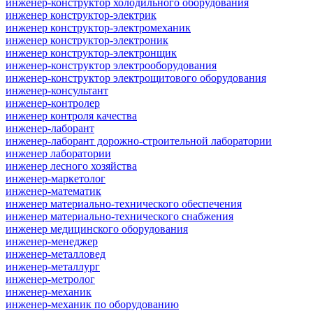
инженер-конструктор холодильного оборудования
инженер конструктор-электрик
инженер конструктор-электромеханик
инженер конструктор-электроник
инженер конструктор-электронщик
инженер-конструктор электрооборудования
инженер-конструктор электрощитового оборудования
инженер-консультант
инженер-контролер
инженер контроля качества
инженер-лаборант
инженер-лаборант дорожно-строительной лаборатории
инженер лаборатории
инженер лесного хозяйства
инженер-маркетолог
инженер-математик
инженер материально-технического обеспечения
инженер материально-технического снабжения
инженер медицинского оборудования
инженер-менеджер
инженер-металловед
инженер-металлург
инженер-метролог
инженер-механик
инженер-механик по оборудованию