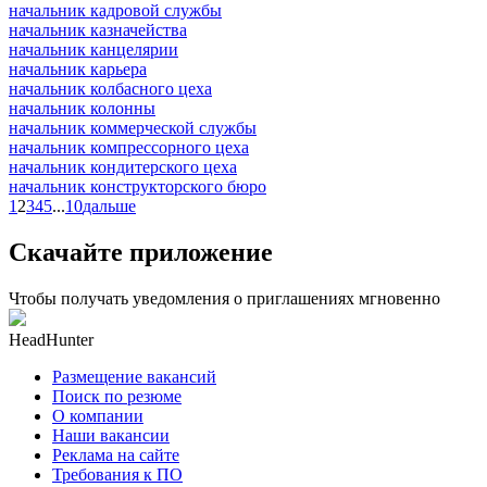
начальник кадровой службы
начальник казначейства
начальник канцелярии
начальник карьера
начальник колбасного цеха
начальник колонны
начальник коммерческой службы
начальник компрессорного цеха
начальник кондитерского цеха
начальник конструкторского бюро
1
2
3
4
5
...
10
дальше
Скачайте приложение
Чтобы получать уведомления о приглашениях мгновенно
HeadHunter
Размещение вакансий
Поиск по резюме
О компании
Наши вакансии
Реклама на сайте
Требования к ПО