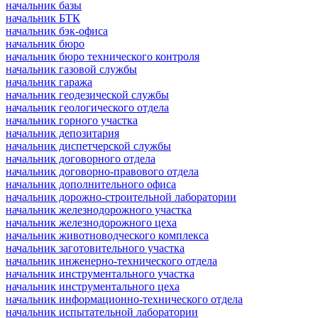
начальник базы
начальник БТК
начальник бэк-офиса
начальник бюро
начальник бюро технического контроля
начальник газовой службы
начальник гаража
начальник геодезической службы
начальник геологического отдела
начальник горного участка
начальник депозитария
начальник диспетчерской службы
начальник договорного отдела
начальник договорно-правового отдела
начальник дополнительного офиса
начальник дорожно-строительной лаборатории
начальник железнодорожного участка
начальник железнодорожного цеха
начальник животноводческого комплекса
начальник заготовительного участка
начальник инженерно-технического отдела
начальник инструментального участка
начальник инструментального цеха
начальник информационно-технического отдела
начальник испытательной лаборатории