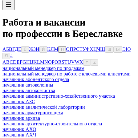
Работа и вакансии
по профессии в Береславке
А
Б
В
Г
Д
Е
Ж
З
И
К
Л
М
О
П
Р
С
Т
У
Ф
Х
Ц
Ч
Ш
Э
Ю
Ё
Й
Н
Щ
Ы
#
Я
A
B
C
D
E
F
G
H
I
J
K
L
M
N
O
P
Q
R
S
T
U
V
W
X
Y
Z
национальный менеджер по продажам
национальный менеджер по работе с ключевыми клиентами
начальник абонентского отдела
начальник автоколонны
начальник автохозяйства
начальник административно-хозяйственного участка
начальник АЗС
начальник аналитической лаборатории
начальник арматурного цеха
начальник архива
начальник архитектурно-строительного отдела
начальник АХО
начальник АХЧ