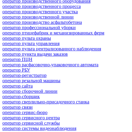
оператор производственного оборудования
оператор производственного процесса
оператор производственного участка
оператор производственной линии
оператор производство асфальтобетона
оператор профессиональной уборки
оператор птицефабрик и механизированных ферм
оператор пульта охраны
оператор пульта управления
оператор пульта централизованного наблюдения
оператор пункта выдачи заказов
оператор ПЦН
оператор расфасовочно-упаковочного автомата
оператор РБУ
оператор-регистратор
оператор резальной машины
оператор сайта
оператор сборочной линии
оператор-сборщик
оператор сверлильно-присадочного станка
оператор связи
оператор сервис-бюро
оператор сервисного центра
оператор сервисной службы
оператор системы видеонаблюдения