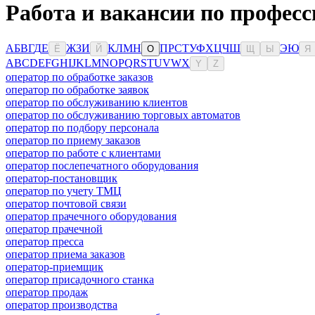
Работа и вакансии по професс
А
Б
В
Г
Д
Е
Ж
З
И
К
Л
М
Н
П
Р
С
Т
У
Ф
Х
Ц
Ч
Ш
Э
Ю
Ё
Й
О
Щ
Ы
Я
A
B
C
D
E
F
G
H
I
J
K
L
M
N
O
P
Q
R
S
T
U
V
W
X
Y
Z
оператор по обработке заказов
оператор по обработке заявок
оператор по обслуживанию клиентов
оператор по обслуживанию торговых автоматов
оператор по подбору персонала
оператор по приему заказов
оператор по работе с клиентами
оператор послепечатного оборудования
оператор-постановщик
оператор по учету ТМЦ
оператор почтовой связи
оператор прачечного оборудования
оператор прачечной
оператор пресса
оператор приема заказов
оператор-приемщик
оператор присадочного станка
оператор продаж
оператор производства