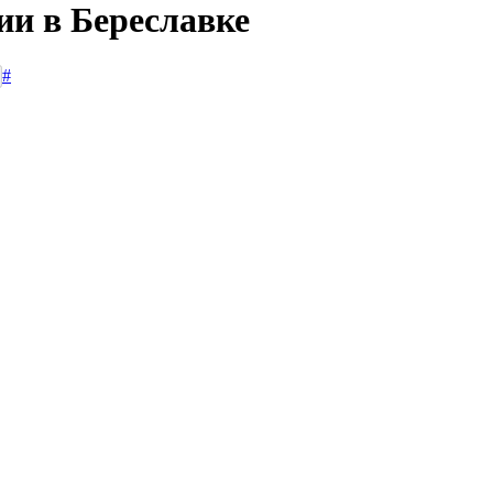
ии в Береславке
#