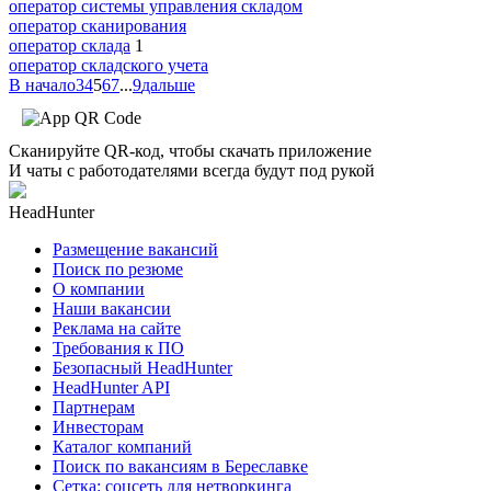
оператор системы управления складом
оператор сканирования
оператор склада
1
оператор складского учета
В начало
3
4
5
6
7
...
9
дальше
Сканируйте QR-код, чтобы скачать приложение
И чаты с работодателями всегда будут под рукой
HeadHunter
Размещение вакансий
Поиск по резюме
О компании
Наши вакансии
Реклама на сайте
Требования к ПО
Безопасный HeadHunter
HeadHunter API
Партнерам
Инвесторам
Каталог компаний
Поиск по вакансиям в Береславке
Сетка: соцсеть для нетворкинга