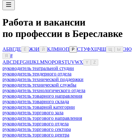
Работа и вакансии
по профессии в Береславке
А
Б
В
Г
Д
Е
Ж
З
И
К
Л
М
Н
О
П
С
Т
У
Ф
Х
Ц
Ч
Ш
Э
Ю
Ё
Й
Р
Щ
Ы
#
Я
A
B
C
D
E
F
G
H
I
J
K
L
M
N
O
P
Q
R
S
T
U
V
W
X
Y
Z
руководитель театральной студии
руководитель тендерного отдела
руководитель технической поддержки
руководитель технической службы
руководитель технологического отдела
руководитель товарного направления
руководитель товарного склада
руководитель товарной категории
руководитель торгового зала
руководитель торгового направления
руководитель торгового отдела
руководитель торгового сектора
руководитель торгового центра