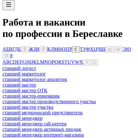
Работа и вакансии
по профессии в Береславке
А
Б
В
Г
Д
Е
Ж
З
И
К
Л
М
Н
О
П
Р
Т
У
Ф
Х
Ц
Ч
Ш
Э
Ю
Ё
Й
С
Щ
Ы
#
Я
A
B
C
D
E
F
G
H
I
J
K
L
M
N
O
P
Q
R
S
T
U
V
W
X
Y
Z
старший логист
старший маркетолог
старший маркетолог-аналитик
старший мастер
старший мастер ОТК
старший мастер-приемщик
старший мастер производственного участка
старший мастер участка
старший медицинский представитель
старший менеджер
старший менеджер call-центра
старший менеджер активных продаж
старший менеджер интернет-магазина