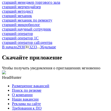
старший менеджер торгового зала
старший мерчендайзер
старший методист
старший механик
старший механик по ремонту
старший микробиолог
старший научный сотрудник
старший оператор
старший оператор 1С
старший оператор call-центра
В начало
29
30
31
32
33
...
36
дальше
Скачайте приложение
Чтобы получать уведомления о приглашениях мгновенно
HeadHunter
Размещение вакансий
Поиск по резюме
О компании
Наши вакансии
Реклама на сайте
Требования к ПО