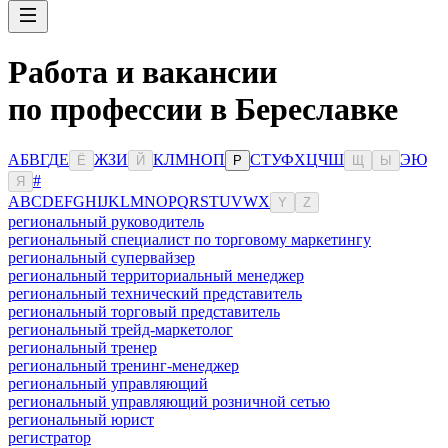
Работа и вакансии
по профессии в Береславке
А
Б
В
Г
Д
Е
Ж
З
И
К
Л
М
Н
О
П
С
Т
У
Ф
Х
Ц
Ч
Ш
Э
Ю
Ё
Й
Р
Щ
Ы
#
Я
A
B
C
D
E
F
G
H
I
J
K
L
M
N
O
P
Q
R
S
T
U
V
W
X
Y
Z
региональный руководитель
региональный специалист по торговому маркетингу
региональный супервайзер
региональный территориальный менеджер
региональный технический представитель
региональный торговый представитель
региональный трейд-маркетолог
региональный тренер
региональный тренинг-менеджер
региональный управляющий
региональный управляющий розничной сетью
региональный юрист
регистратор