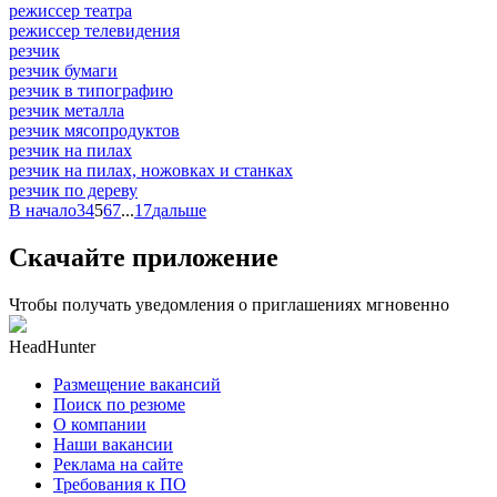
режиссер театра
режиссер телевидения
резчик
резчик бумаги
резчик в типографию
резчик металла
резчик мясопродуктов
резчик на пилах
резчик на пилах, ножовках и станках
резчик по дереву
В начало
3
4
5
6
7
...
17
дальше
Скачайте приложение
Чтобы получать уведомления о приглашениях мгновенно
HeadHunter
Размещение вакансий
Поиск по резюме
О компании
Наши вакансии
Реклама на сайте
Требования к ПО