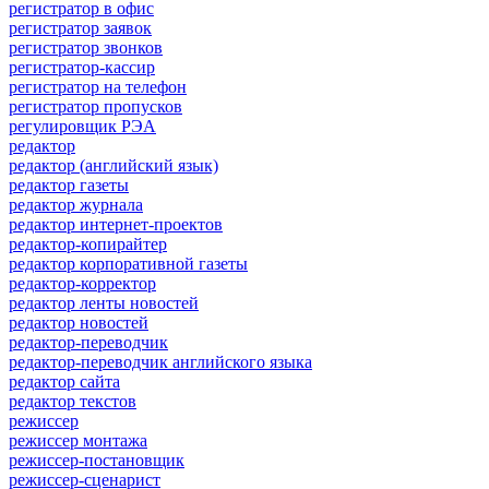
регистратор в офис
регистратор заявок
регистратор звонков
регистратор-кассир
регистратор на телефон
регистратор пропусков
регулировщик РЭА
редактор
редактор (английский язык)
редактор газеты
редактор журнала
редактор интернет-проектов
редактор-копирайтер
редактор корпоративной газеты
редактор-корректор
редактор ленты новостей
редактор новостей
редактор-переводчик
редактор-переводчик английского языка
редактор сайта
редактор текстов
режиссер
режиссер монтажа
режиссер-постановщик
режиссер-сценарист