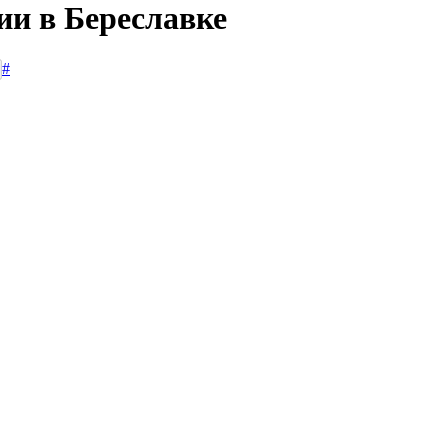
ии в Береславке
#