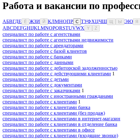
Работа и вакансии по професс
А
Б
В
Г
Д
Е
Ж
З
И
К
Л
М
Н
О
П
Р
Т
У
Ф
Х
Ц
Ч
Ш
Э
Ю
Ё
Й
С
Щ
Ы
Я
A
B
C
D
E
F
G
H
I
J
K
L
M
N
O
P
Q
R
S
T
U
V
W
X
Y
Z
специалист по работе с агентствами
специалист по работе с агентствами недвижимости
специалист по работе с арендаторами
специалист по работе с базой клиентов
специалист по работе с банками
специалист по работе с данными
специалист по работе с дебиторской задолженностью
специалист по работе с действующими клиентами
1
специалист по работе с детьми
специалист по работе с документами
специалист по работе с заказчиками
1
специалист по работе с иностранными гражданами
специалист по работе с клиентами
1
специалист по работе с клиентами банка
специалист по работе с клиентами (без продаж)
специалист по работе с клиентами в интернет-магазин
специалист по работе с клиентами в отделение банка
специалист по работе с клиентами в офисе
специалист по работе с клиентами (входящие звонки)