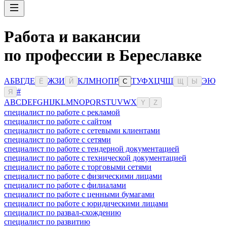
Работа и вакансии
по профессии в Береславке
А
Б
В
Г
Д
Е
Ж
З
И
К
Л
М
Н
О
П
Р
Т
У
Ф
Х
Ц
Ч
Ш
Э
Ю
Ё
Й
С
Щ
Ы
#
Я
A
B
C
D
E
F
G
H
I
J
K
L
M
N
O
P
Q
R
S
T
U
V
W
X
Y
Z
специалист по работе с рекламой
специалист по работе с сайтом
специалист по работе с сетевыми клиентами
специалист по работе с сетями
специалист по работе с тендерной документацией
специалист по работе с технической документацией
специалист по работе с торговыми сетями
специалист по работе с физическими лицами
специалист по работе с филиалами
специалист по работе с ценными бумагами
специалист по работе с юридическими лицами
специалист по развал-схождению
специалист по развитию