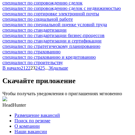
специалист по сопровождению сделок
специалист по сопровождению сделок с недвижимостью
специалист по сортировке электронной почты
специалист по социальной работе
специалист по специальной оценке условий труда
специалист по стандартизации
специалист по стандартизации бизнес-процессов
специалист по стандартизации и сертификации
специалист по стратегическому планированию
специалист по страхованию
специалист по страхованию и кредитованию
специалист по строительству
В начало
21
22
23
24
25
...
36
дальше
Скачайте приложение
Чтобы получать уведомления о приглашениях мгновенно
HeadHunter
Размещение вакансий
Поиск по резюме
О компании
Наши вакансии