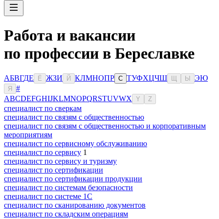
Работа и вакансии
по профессии в Береславке
А
Б
В
Г
Д
Е
Ж
З
И
К
Л
М
Н
О
П
Р
Т
У
Ф
Х
Ц
Ч
Ш
Э
Ю
Ё
Й
С
Щ
Ы
#
Я
A
B
C
D
E
F
G
H
I
J
K
L
M
N
O
P
Q
R
S
T
U
V
W
X
Y
Z
специалист по сверкам
специалист по связям с общественностью
специалист по связям с общественностью и корпоративным
мероприятиям
специалист по сервисному обслуживанию
специалист по сервису
1
специалист по сервису и туризму
специалист по сертификации
специалист по сертификации продукции
специалист по системам безопасности
специалист по системе 1С
специалист по сканированию документов
специалист по складским операциям